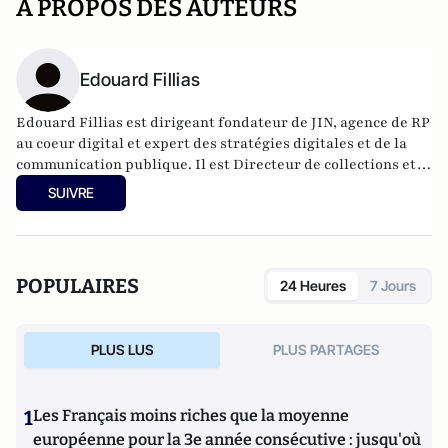
A PROPOS DES AUTEURS
Edouard Fillias
Edouard Fillias est d
irigeant fondateur de JIN, agence de RP
au coeur digital et expert des stratégies digitales et de la
communication publique. Il est Directeur de collections et
auteur aux éditions Ellipses
(
E-Réputation, Stratégies
SUIVRE
d'influence sur Internet
)
POPULAIRES
24 Heures
7 Jours
PLUS LUS
PLUS PARTAGES
1
Les Français moins riches que la moyenne
européenne pour la 3e année consécutive : jusqu'où