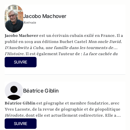
Jacobo Machover
Ecrivain
Jacobo Machover
est un écrivain cubain exilé en France. Il a
publié en 2019 aux éditions Buchet Castel
Mon oncle David.
D'Auschwitz à Cuba, une famille dans les tourments de
l'Histoire
. Il est également l'auteur de :
La face cachée du
Che
(Armand Colin),
Castro est mort ! Cuba libre !?
(Éditions
SUIVRE
François Bourin) et
Cuba de Batista à Castro - Une contre
histoire
(éditions Buchet - Chastel).
Béatrice Giblin
Béatrice Giblin
est géographe et membre fondatrice, avec
Yves Lacoste, de la revue de géographie et de géopolitique
Hérodote
, dont elle est actuellement codirectrice. Elle a
fondé, en 2002, l’Institut français de géopolitique,
SUIVRE
université Paris-VIII.