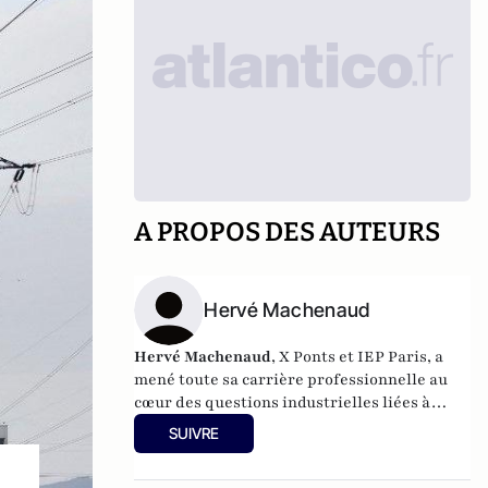
A PROPOS DES AUTEURS
Hervé Machenaud
Hervé Machenaud
, X Ponts et IEP Paris, a
mené toute sa carrière professionnelle au
cœur des questions industrielles liées à
l’énergie, tant en France qu’à l’étranger. Il
SUIVRE
réside actuellement en Chine où il a
participé durant plus de trente ans au