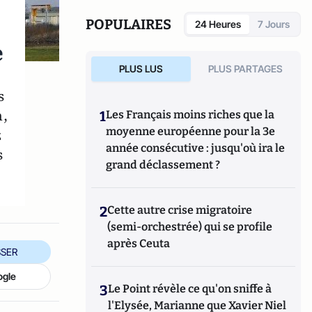
développement du programme énergétique.
POPULAIRES
24 Heures
7 Jours
e
PLUS LUS
PLUS PARTAGES
s
n,
1
Les Français moins riches que la
moyenne européenne pour la 3e
z
année consécutive : jusqu'où ira le
s
grand déclassement ?
2
Cette autre crise migratoire
(semi-orchestrée) qui se profile
après Ceuta
SER
ogle
3
Le Point révèle ce qu'on sniffe à
l'Elysée, Marianne que Xavier Niel