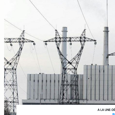
A LA UNE
›
D
B