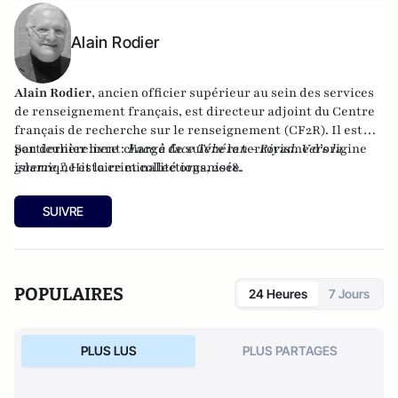
Alain Rodier
Alain Rodier
, ancien officier supérieur au sein des services
de renseignement français, est directeur adjoint du
Centre
français de recherche sur le renseignement
(CF2R). Il est
particulièrement chargé de suivre le terrorisme d’origine
Son dernier livre :
Face à face Téhéran - Riyad. Vers la
islamique et la criminalité organisée.
guerre ?
, Histoire et collections, 2018.
SUIVRE
POPULAIRES
24 Heures
7 Jours
PLUS LUS
PLUS PARTAGES