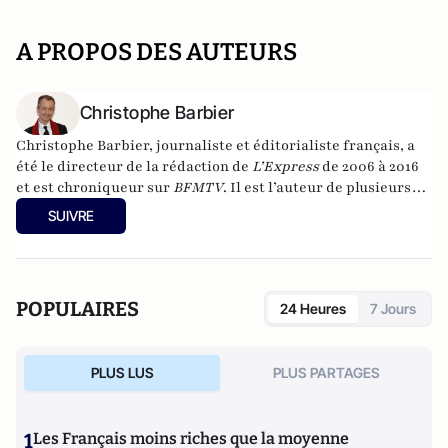
A PROPOS DES AUTEURS
Christophe Barbier
Christophe Barbier, journaliste et éditorialiste français, a
été le directeur de la rédaction de
L’Express
de 2006 à 2016
et est chroniqueur sur
BFMTV
. Il est l’auteur de plusieurs
essais politiques et d’un
Dictionnaire amoureux du théâtre
SUIVRE
(2015).
POPULAIRES
24 Heures
7 Jours
PLUS LUS
PLUS PARTAGES
1
Les Français moins riches que la moyenne