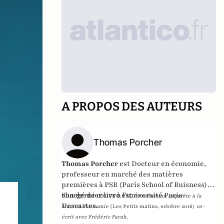
A PROPOS DES AUTEURS
Thomas Porcher
Thomas Porcher
est Docteur en économie,
professeur en marché des matières
premières à PSB (Paris School of Buisness) et
chargé de cours à l'université Paris-
Son dernier livre est
Introduction inquiète à la
Descartes.
Macron-économie
(Les Petits matins, octobre 2016)
co-
écrit avec Frédéric Farah.