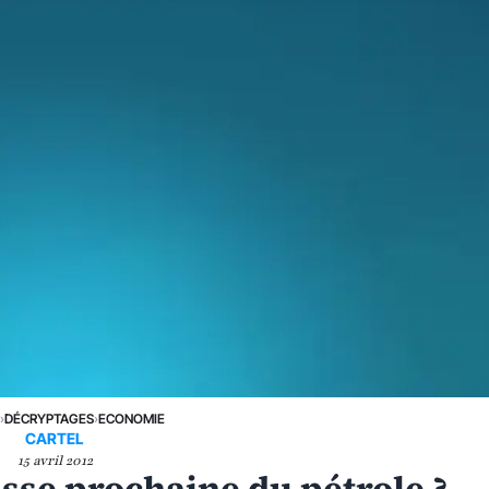
E
›
DÉCRYPTAGES
›
ECONOMIE
CARTEL
15 avril 2012