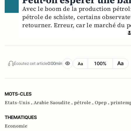
Peut-on espérer une bai
Avec le boom de la production pétrol
pétrole de schiste, certains observat
retourner. Erreur, car le marché du 
Aa
100%
Écoutez cet article
0:00min
Aa
MOTS-CLES
Etats-Unis ,
Arabie Saoudite ,
pétrole ,
Opep ,
printemp
THEMATIQUES
Economie