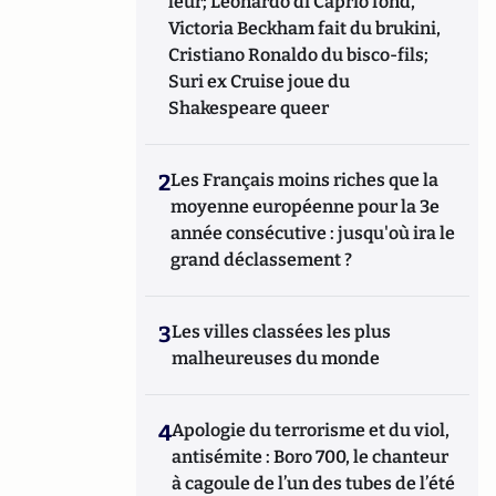
leur; Leonardo di Caprio fond,
Victoria Beckham fait du brukini,
Cristiano Ronaldo du bisco-fils;
Suri ex Cruise joue du
Shakespeare queer
2
Les Français moins riches que la
moyenne européenne pour la 3e
année consécutive : jusqu'où ira le
grand déclassement ?
3
Les villes classées les plus
malheureuses du monde
4
Apologie du terrorisme et du viol,
antisémite : Boro 700, le chanteur
à cagoule de l’un des tubes de l’été