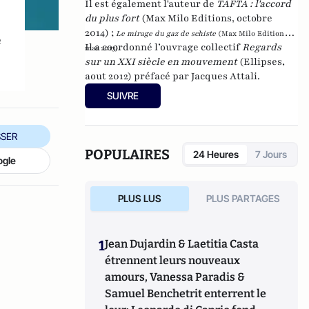
Il est également l'auteur de
TAFTA : l'accord
du plus fort
(Max Milo Editions, octobre
2014) ;
Le mirage du gaz de schiste
(Max Milo Editions,
e
Il a coordonné l’ouvrage collectif
Regards
mai 2013).
sur un XXI siècle en mouvement
(Ellipses,
aout 2012) préfacé par Jacques Attali.
SUIVRE
SER
POPULAIRES
24 Heures
7 Jours
ogle
PLUS LUS
PLUS PARTAGES
1
Jean Dujardin & Laetitia Casta
étrennent leurs nouveaux
amours, Vanessa Paradis &
Samuel Benchetrit enterrent le