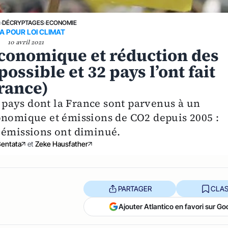
E
›
DÉCRYPTAGES
›
ECONOMIE
A POUR LOI CLIMAT
10 avril 2021
conomique et réduction des
ossible et 32 pays l’ont fait
France)
pays dont la France sont parvenus à un
onomique et émissions de CO2 depuis 2005 :
 émissions ont diminué.
Bentata
et
Zeke Hausfather
PARTAGER
CLAS
Ajouter Atlantico en favori sur Go