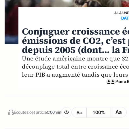
A LA UN
DAT
Conjuguer croissance é
émissions de CO2, c’est p
depuis 2005 (dont... la 
Une étude américaine montre que 32 
découplage total entre croissance éc
leur PIB a augmenté tandis que leurs
Pierre 
Aa
100%
Écoutez cet article
0:00min
Aa