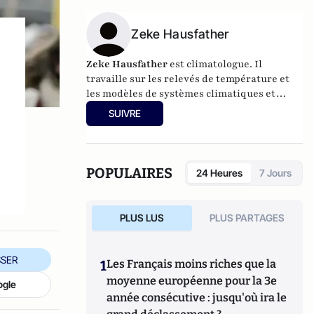
Zeke Hausfather
Zeke Hausfather
est climatologue. Il
travaille sur les relevés de température et
les modèles de systèmes climatiques et
énergétiques. Il est directeur Climat et
SUIVRE
Energie au
Breakthrough Institute
.
POPULAIRES
24 Heures
7 Jours
PLUS LUS
PLUS PARTAGES
SER
1
Les Français moins riches que la
moyenne européenne pour la 3e
ogle
année consécutive : jusqu'où ira le