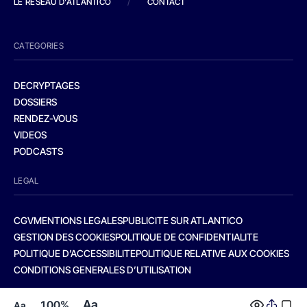
LE RESEAU D'ATLANTICO
/
CONTACT
CATEGORIES
DECRYPTAGES
DOSSIERS
RENDEZ-VOUS
VIDEOS
PODCASTS
LEGAL
CGV
MENTIONS LEGALES
PUBLICITE SUR ATLANTICO
GESTION DES COOKIES
POLITIQUE DE CONFIDENTIALITE
POLITIQUE D’ACCESSIBILITE
POLITIQUE RELATIVE AUX COOKIES
CONDITIONS GENERALES D’UTILISATION
Aa
100%
Aa