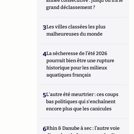
année consécutive : jusqu'où ira le
grand déclassement ?
3
Les villes classées les plus
malheureuses du monde
4
La sécheresse de l’été 2026
pourrait bien être une rupture
historique pour les milieux
aquatiques français
5
L'autre été meurtrier : ces coups
bas politiques qui s'enchaînent
encore plus que les canicules
6
Rhin & Danube à sec : l’autre voie