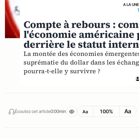
A LA UN
Compte à rebours : com
l'économie américaine p
derrière le statut intern
La montée des économies émergentes r
suprématie du dollar dans les échan
pourra-t-elle y survivre ?
Aa
100%
Écoutez cet article
0:00min
Aa