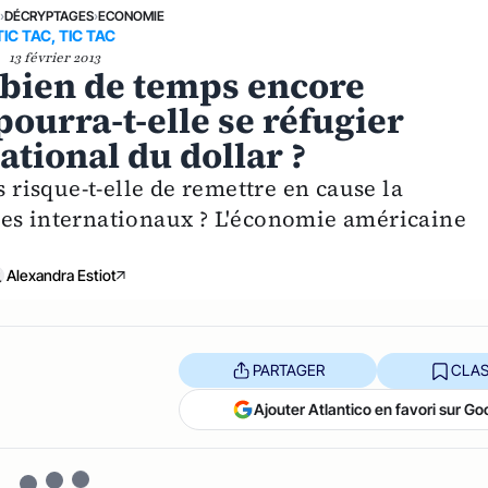
E
›
DÉCRYPTAGES
›
ECONOMIE
TIC TAC, TIC TAC
13 février 2013
bien de temps encore
ourra-t-elle se réfugier
ational du dollar ?
isque-t-elle de remettre en cause la
ges internationaux ? L'économie américaine
Alexandra Estiot
PARTAGER
CLAS
Ajouter Atlantico en favori sur Go