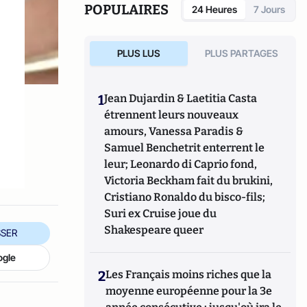
POPULAIRES
24 Heures
7 Jours
PLUS LUS
PLUS PARTAGES
1
Jean Dujardin & Laetitia Casta
étrennent leurs nouveaux
amours, Vanessa Paradis &
Samuel Benchetrit enterrent le
leur; Leonardo di Caprio fond,
Victoria Beckham fait du brukini,
Cristiano Ronaldo du bisco-fils;
Suri ex Cruise joue du
Shakespeare queer
SER
ogle
2
Les Français moins riches que la
moyenne européenne pour la 3e