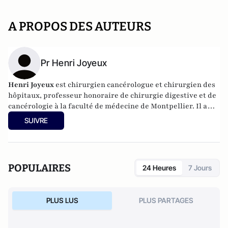
A PROPOS DES AUTEURS
Pr Henri Joyeux
Henri Joyeux
est chirurgien cancérologue et chirurgien des
hôpitaux, professeur honoraire de chirurgie digestive et de
cancérologie à la faculté de médecine de Montpellier. Il a
publié de nombreux ouvrages consacrés à l'écologie
SUIVRE
humaine, notamment sur l'alimentation. Parmi ses
dernières publications, "Vaccins, comment s'y retrouver
?","Tout savoir pour éviter Alzheimer ou Parkinson" (en
collaboration avec Dominique Vialard) et le best-seller
POPULAIRES
24 Heures
7 Jours
"Changez d'alimentation".
PLUS LUS
PLUS PARTAGES