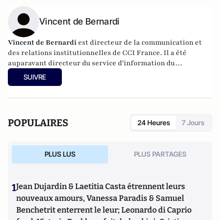
Vincent de Bernardi
Vincent de Bernardi
est directeur de la communication et
des relations institutionnelles de CCI France. Il a été
auparavant directeur du service d'information du
Gouvernement (SIG), directeur général du Syndicat de la
SUIVRE
Presse Quotidienne Régionale (SPQR) et conseiller dans
différents cabinets ministériels.
POPULAIRES
24 Heures
7 Jours
PLUS LUS
PLUS PARTAGES
1
Jean Dujardin & Laetitia Casta étrennent leurs
nouveaux amours, Vanessa Paradis & Samuel
Benchetrit enterrent le leur; Leonardo di Caprio