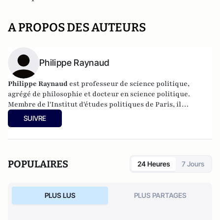
A PROPOS DES AUTEURS
Philippe Raynaud
Philippe Raynaud
est professeur de science politique,
agrégé de philosophie et docteur en science politique.
Membre de l'Institut d'études politiques de Paris, il
enseigne à l'université de Paris-II Panthéon-Assas. Il a
SUIVRE
publié de nombreux ouvrages et articles concernant en
particulier le libéralisme et la pensée républicaine en
Europe et en Amérique.
POPULAIRES
24 Heures
7 Jours
PLUS LUS
PLUS PARTAGES