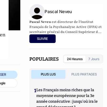
organisée dans le chaos mondial : mafias,
triades, cartels, clans
. Il est directeur
d'études, pôle sécurité-défense-
Pascal Neveu
criminologie du Conservatoire National des
Arts et Métiers.
Pascal Neveu
est directeur de l'Institut
Français de la Psychanalyse Active (IFPA) et
secrétaire général du
Conseil Supérieur de
 en
la Psychanalyse Active
(CSDPA). Il est
SUIVRE
responsable national de la cellule de soutien
psychologique au sein de l’
Œuvre des
Pupilles Orphelins des Sapeurs-Pompiers de
France
(ODP).
POPULAIRES
24 Heures
7 Jours
PLUS LUS
PLUS PARTAGES
SER
ogle
1
Les Français moins riches que la
moyenne européenne pour la 3e
année consécutive : jusqu'où ira le