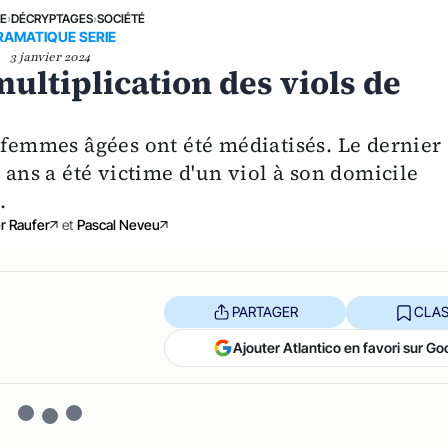
NE
›
DÉCRYPTAGES
›
SOCIÉTÉ
RAMATIQUE SERIE
3 janvier 2024
ltiplication des viols de
 femmes âgées ont été médiatisés. Le dernier
 ans a été victime d'un viol à son domicile
.
r Raufer
et
Pascal Neveu
PARTAGER
CLAS
Ajouter Atlantico en favori sur Go