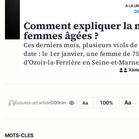
A LA U
D
Comment expliquer la mu
femmes âgées ?
Ces derniers mois, plusieurs viols de
date : le 1er janvier, une femme de 75
d'Ozoir-la-Ferrière en Seine-et-Marne
Xavie
Aa
100%
Écoutez cet article
0:00min
Aa
MOTS-CLES