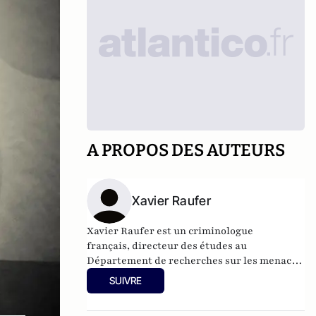
A PROPOS DES AUTEURS
Xavier Raufer
Xavier Raufer est un criminologue
français, directeur des études au
Département de recherches sur les menaces
criminelles contemporaines à l'
Université
SUIVRE
Paris II
, et auteur de nombreux ouvrages sur
le sujet. Dernier en date:
La criminalité