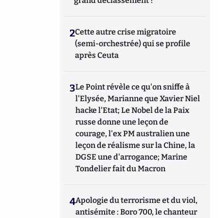
grand déclassement ?
2
Cette autre crise migratoire
(semi-orchestrée) qui se profile
après Ceuta
3
Le Point révèle ce qu'on sniffe à
l'Elysée, Marianne que Xavier Niel
hacke l'Etat; Le Nobel de la Paix
russe donne une leçon de
courage, l'ex PM australien une
leçon de réalisme sur la Chine, la
DGSE une d'arrogance; Marine
Tondelier fait du Macron
4
Apologie du terrorisme et du viol,
antisémite : Boro 700, le chanteur