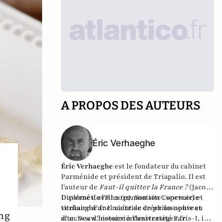
A PROPOS DES AUTEURS
Éric Verhaeghe
Éric Verhaeghe
est le fondateur du
cabinet
Parménide
et président de
Triapalio
. Il est
l'auteur de
Faut-il quitter la France ?
(Jacob-
Duvernet, avril 2012). Son site :
Diplômé de l'Ena (promotion Copernic) et
www.eric-
verhaeghe.fr
titulaire d'une maîtrise de philosophie et
Il vient de créer un nouveau
ing
site :
d'un Dea d'histoire à l'université Paris-I, il
www.lecourrierdesstrateges.fr