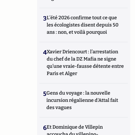
3
L’été 2026 confirme tout ce que
les écologistes disent depuis 50
ans : non, et voilà pourquoi
4
Xavier Driencourt : l’arrestation
du chef de la DZ Mafia ne signe
qu’une vraie-fausse détente entre
Paris et Alger
5
Gens du voyage : la nouvelle
incursion régalienne d'Attal fait
des vagues
6
Et Dominique de Villepin
accoucha du villepino-