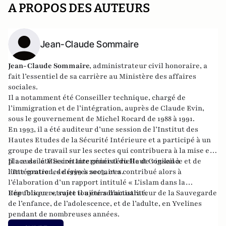
A PROPOS DES AUTEURS
Jean-Claude Sommaire
Jean-Claude Sommaire
, administrateur civil honoraire, a
fait l’essentiel de sa carrière au Ministère des affaires
sociales.
Il a notamment été Conseiller technique, chargé de
l’immigration et de l’intégration, auprès de Claude Evin,
sous le gouvernement de Michel Rocard de 1988 à 1991.
En 1993, il a été auditeur d’une session de l’Institut des
Hautes Etudes de la Sécurité Intérieure et a participé à un
groupe de travail sur les sectes qui contribuera à la mise en
place de la Mission Interministérielle de vigilance et de
Il a aussi été Secrétaire général du Haut Conseil à
lutte contre les dérives sectaires.
l’Intégration, de 1999 à 2003, et a contribué alors à
l’élaboration d’un rapport intitulé « L’islam dans la
République », sujet toujours d’actualité.
Une fois en retraite il a été administrateur de la Sauvegarde
de l’enfance, de l’adolescence, et de l’adulte, en Yvelines
pendant de nombreuses années.