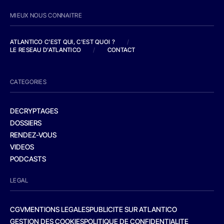
MIEUX NOUS CONNAITRE
ATLANTICO C'EST QUI, C'EST QUOI ?
/
LE RESEAU D'ATLANTICO
/
CONTACT
CATEGORIES
DECRYPTAGES
DOSSIERS
RENDEZ-VOUS
VIDEOS
PODCASTS
LEGAL
CGV
MENTIONS LEGALES
PUBLICITE SUR ATLANTICO
GESTION DES COOKIES
POLITIQUE DE CONFIDENTIALITE