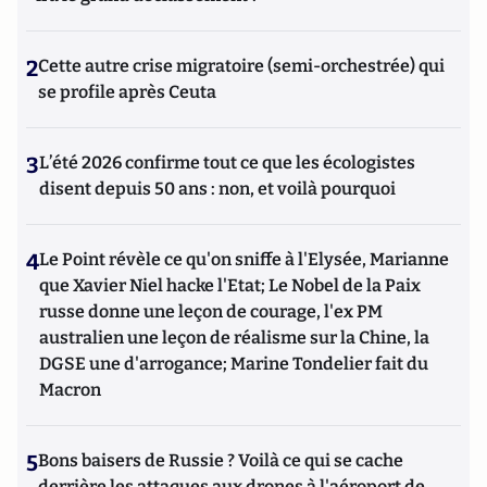
2
Cette autre crise migratoire (semi-orchestrée) qui
se profile après Ceuta
3
L’été 2026 confirme tout ce que les écologistes
disent depuis 50 ans : non, et voilà pourquoi
4
Le Point révèle ce qu'on sniffe à l'Elysée, Marianne
que Xavier Niel hacke l'Etat; Le Nobel de la Paix
russe donne une leçon de courage, l'ex PM
australien une leçon de réalisme sur la Chine, la
DGSE une d'arrogance; Marine Tondelier fait du
Macron
5
Bons baisers de Russie ? Voilà ce qui se cache
derrière les attaques aux drones à l'aéroport de