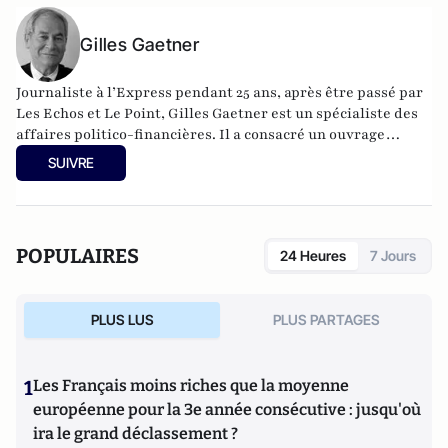
Gilles Gaetner
Journaliste à l’Express pendant 25 ans, après être passé par
Les Echos et Le Point, Gilles Gaetner est un spécialiste des
affaires politico-financières. Il a consacré un ouvrage
remarqué au président de la République, Les 100 jours de
SUIVRE
Macron (Fauves –Editions). Il est également l’auteur d’une
quinzaine de livres parmi lesquels L’Argent facile,
dictionnaire de la corruption en France (Stock), Le roman
d’un séducteur, les secrets de Roland Dumas (Jean-Claude
POPULAIRES
24 Heures
7 Jours
Lattès), La République des imposteurs (L’Archipel), Pilleurs
d’Afrique (Editions du Cerf).
PLUS LUS
PLUS PARTAGES
1
Les Français moins riches que la moyenne
européenne pour la 3e année consécutive : jusqu'où
ira le grand déclassement ?