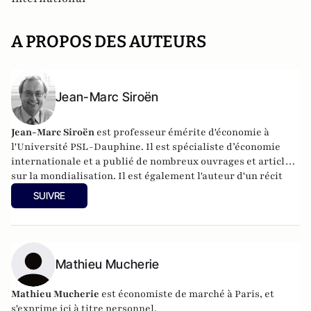
A PROPOS DES AUTEURS
Jean-Marc Siroën
Jean-Marc Siroën
est professeur émérite d'économie à
l'Université PSL-Dauphine. Il est spécialiste d’économie
internationale et a publié de nombreux ouvrages et articles
sur la mondialisation. Il est également l'auteur d'un récit
romancé (en trois tomes) autour de l'économiste J.M. Keynes
SUIVRE
: "Mr Keynes et les extravagants". Site :
www.jean-
marcsiroen.dauphine.
fr
Mathieu Mucherie
Mathieu Mucherie
est économiste de marché à Paris, et
s'exprime ici à titre personnel.