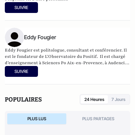
SUIVRE
Eddy Fougier
Eddy Fougier est politologue, consultant et conférencier. Il
est le fondateur de L'Observatoire du Positif.
Il est chargé
d’enseignement à Sciences Po Aix-en-Provence, à Audencia
Business School (Nantes) et à l’Institut supérieur de
SUIVRE
formation au journalisme (ISFJ, Paris).
POPULAIRES
24 Heures
7 Jours
PLUS LUS
PLUS PARTAGES