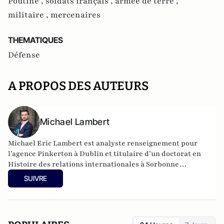
Poutine ,
soldats français ,
armée de terre ,
militaire ,
mercenaires
THEMATIQUES
Défense
A PROPOS DES AUTEURS
Michael Lambert
Michael Eric Lambert est analyste renseignement pour
l’agence Pinkerton à Dublin et titulaire d’un doctorat en
Histoire des relations internationales à Sorbonne
Université en partenariat avec l’INSEAD.
SUIVRE