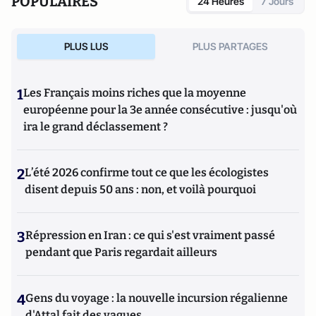
POPULAIRES
24 Heures
7 Jours
PLUS LUS
PLUS PARTAGES
1
Les Français moins riches que la moyenne
européenne pour la 3e année consécutive : jusqu'où
ira le grand déclassement ?
2
L’été 2026 confirme tout ce que les écologistes
disent depuis 50 ans : non, et voilà pourquoi
3
Répression en Iran : ce qui s'est vraiment passé
pendant que Paris regardait ailleurs
4
Gens du voyage : la nouvelle incursion régalienne
d'Attal fait des vagues