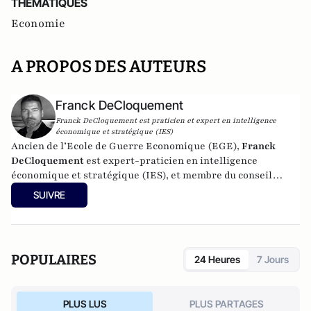
THEMATIQUES
Economie
A PROPOS DES AUTEURS
Franck DeCloquement
Franck DeCloquement est praticien et expert en intelligence
économique et stratégique (IES)
Ancien de l’Ecole de Guerre Economique (EGE),
Franck
DeCloquement
est expert-praticien en intelligence
économique et stratégique (IES), et membre du conseil
scientifique de l’Institut d’Études de Géopolitique
SUIVRE
Appliquée - EGA. Il intervient comme conseil en appui aux
directions d'entreprises implantées en France et à
l'international, dans des environnements concurrentiels et
complexes. Membre du CEPS, de la CyberTaskforce et du
POPULAIRES
24 Heures
7 Jours
Cercle K2, il est aussi spécialiste des problématiques ayant
trait à l'impact des nouvelles technologies et du cyber, sur
les écosystèmes économique et sociaux. Mais également, sur
PLUS LUS
PLUS PARTAGES
la prégnance des conflits géoéconomiques et des ingérences