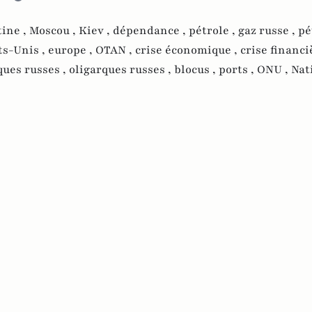
tine ,
Moscou ,
Kiev ,
dépendance ,
pétrole ,
gaz russe ,
pé
ts-Unis ,
europe ,
OTAN ,
crise économique ,
crise financi
ues russes ,
oligarques russes ,
blocus ,
ports ,
ONU ,
Nat