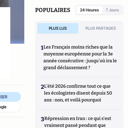
POPULAIRES
24 Heures
7 Jours
PLUS LUS
PLUS PARTAGES
1
Les Français moins riches que la
moyenne européenne pour la 3e
année consécutive : jusqu'où ira le
grand déclassement ?
2
L’été 2026 confirme tout ce que
les écologistes disent depuis 50
SER
ans : non, et voilà pourquoi
ogle
3
Répression en Iran : ce qui s'est
vraiment passé pendant que