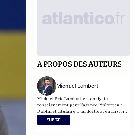
A PROPOS DES AUTEURS
Michael Lambert
Michael Eric Lambert est analyste
renseignement pour l’agence Pinkerton à
Dublin et titulaire d’un doctorat en Histoire
des relations internationales à Sorbonne
SUIVRE
Université en partenariat avec l’INSEAD.