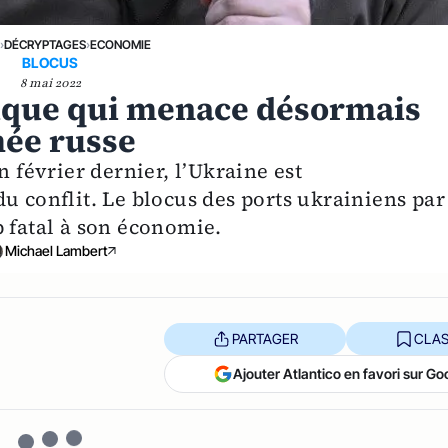
E
›
DÉCRYPTAGES
›
ECONOMIE
BLOCUS
8 mai 2022
ique qui menace désormais
mée russe
n février dernier, l’Ukraine est
u conflit. Le blocus des ports ukrainiens par
p fatal à son économie.
Michael Lambert
PARTAGER
CLAS
Ajouter Atlantico en favori sur Go