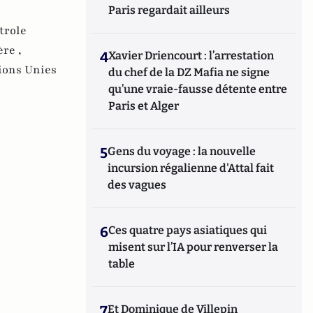
Paris regardait ailleurs
trole
ère ,
4
Xavier Driencourt : l’arrestation
ions Unies
du chef de la DZ Mafia ne signe
qu’une vraie-fausse détente entre
Paris et Alger
5
Gens du voyage : la nouvelle
incursion régalienne d'Attal fait
des vagues
6
Ces quatre pays asiatiques qui
misent sur l’IA pour renverser la
table
7
Et Dominique de Villepin