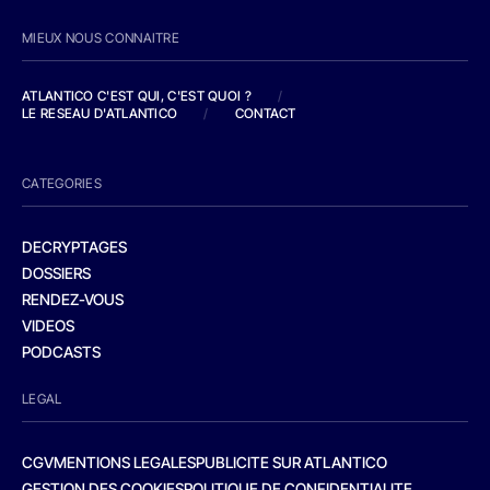
MIEUX NOUS CONNAITRE
ATLANTICO C'EST QUI, C'EST QUOI ?
/
LE RESEAU D'ATLANTICO
/
CONTACT
CATEGORIES
DECRYPTAGES
DOSSIERS
RENDEZ-VOUS
VIDEOS
PODCASTS
LEGAL
CGV
MENTIONS LEGALES
PUBLICITE SUR ATLANTICO
GESTION DES COOKIES
POLITIQUE DE CONFIDENTIALITE