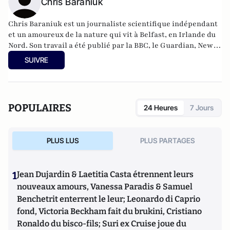
Chris Baraniuk
Chris Baraniuk est un journaliste scientifique indépendant
et un amoureux de la nature qui vit à Belfast, en Irlande du
Nord. Son travail a été publié par la BBC, le Guardian, New
Scientist, Scientific American et Hakai Magazine, entre
SUIVRE
autres.
POPULAIRES
24 Heures
7 Jours
PLUS LUS
PLUS PARTAGES
1
Jean Dujardin & Laetitia Casta étrennent leurs
nouveaux amours, Vanessa Paradis & Samuel
Benchetrit enterrent le leur; Leonardo di Caprio
fond, Victoria Beckham fait du brukini, Cristiano
Ronaldo du bisco-fils; Suri ex Cruise joue du