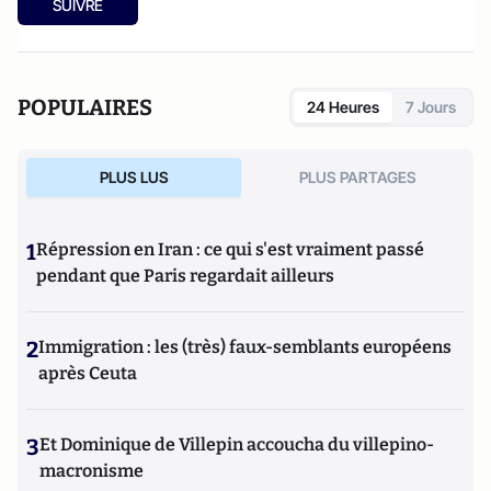
SUIVRE
criminalité organisée dans le chaos mondial : mafias,
triades, cartels, clans
. Il est directeur d'études, pôle
sécurité-défense-criminologie du Conservatoire National
des Arts et Métiers.
POPULAIRES
24 Heures
7 Jours
PLUS LUS
PLUS PARTAGES
1
Répression en Iran : ce qui s'est vraiment passé
pendant que Paris regardait ailleurs
2
Immigration : les (très) faux-semblants européens
après Ceuta
3
Et Dominique de Villepin accoucha du villepino-
macronisme