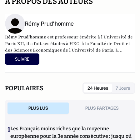
A PROPOS DES AUTEURS
Rémy Prud'homme
Rémy Prud'homme
est professeur émérite à l'Université de
Paris XII, il a fait ses études à HEC, à la Faculté de Droit et
des Sciences Economiques de l'Université de Paris, à
l'Université Harvard, ainsi qu'à l'Institut d'Etudes Politique
SUIVRE
de Paris. Issu d'une famille de paysans, il a été pendant
plusieurs années Directeur-adjoint de la Direction de
l’Environnement de l’OCDE. Il a également été à de
nombreuses reprises Visiting Professor au MIT.
POPULAIRES
24 Heures
7 Jours
PLUS LUS
PLUS PARTAGES
1
Les Français moins riches que la moyenne
européenne pour la 3e année consécutive : jusqu'où