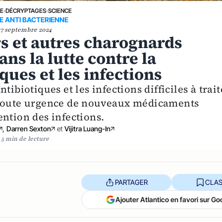
NE
›
DÉCRYPTAGES
›
SCIENCE
E ANTI BACTERIENNE
17 septembre 2024
rs et autres charognards
ans la lutte contre la
ques et les infections
ibiotiques et les infections difficiles à trait
 toute urgence de nouveaux médicaments
ntion des infections.
,
Darren Sexton
et
Vijitra Luang-In
5 min de lecture
PARTAGER
CLAS
Ajouter Atlantico en favori sur Go