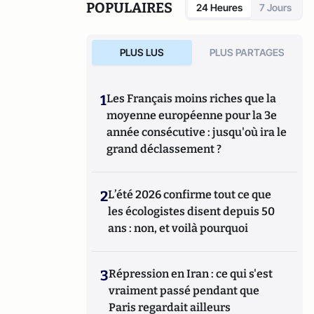
(notamment les produits naturels bioactifs,
POPULAIRES
24 Heures
7 Jours
les bactéries intestinales bénéfiques, les
additifs pour l'alimentation animale et la
conservation des aliments).
PLUS LUS
PLUS PARTAGES
1
Les Français moins riches que la
moyenne européenne pour la 3e
année consécutive : jusqu'où ira le
grand déclassement ?
2
L’été 2026 confirme tout ce que
les écologistes disent depuis 50
ans : non, et voilà pourquoi
3
Répression en Iran : ce qui s'est
vraiment passé pendant que
Paris regardait ailleurs