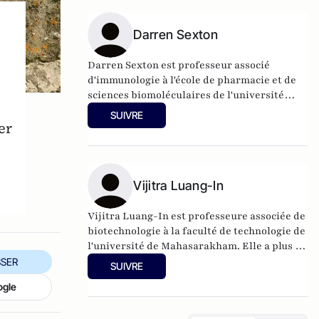
médicaments et la désinfection.
Darren Sexton
Darren Sexton est professeur associé
d'immunologie à l'école de pharmacie et de
sciences biomoléculaires de l'université
John Moores de Liverpool (LJMU). Il dirige le
SUIVRE
programme du diplôme de maîtrise en
er
sciences biomédicales de la LJMU et possède
une expérience dans de nombreux domaines
de la recherche en immunologie et en
biotechnologie, notamment la
Vijitra Luang-In
reconnaissance immunitaire, les peptides
antimicrobiens et l'administration de
Vijitra Luang-In est professeure associée de
médicaments.
biotechnologie à la faculté de technologie de
l'université de Mahasarakham. Elle a plus de
10 ans d'expérience dans l'enseignement de
SER
SUIVRE
la biotechnologie et a mené des recherches
ogle
sur de nombreux aspects médicaux,
agricoles et alimentaires de ce sujet