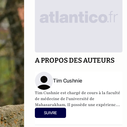
A PROPOS DES AUTEURS
Tim Cushnie
Tim Cushnie est chargé de cours à la faculté
de médecine de l'université de
Mahasarakham. Il possède une expérience
dans de nombreux domaines de la recherche
SUIVRE
sur les maladies infectieuses, notamment
l'immunodiagnostic, la découverte de