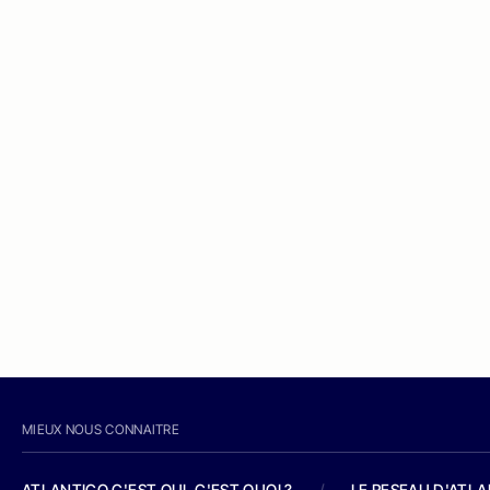
MIEUX NOUS CONNAITRE
ATLANTICO C'EST QUI, C'EST QUOI ?
/
LE RESEAU D'ATL