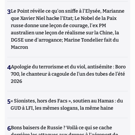
3
Le Point révèle ce qu'on sniffe à l'Elysée, Marianne
que Xavier Niel hacke l'Etat; Le Nobel de la Paix
russe donne une leçon de courage, l'ex PM
australien une leçon de réalisme sur la Chine, la
DGSE une d'arrogance; Marine Tondelier fait du
Macron
4
Apologie du terrorisme et du viol, antisémite : Boro
700, le chanteur à cagoule de l’un des tubes de l’été
2026
5
« Sionistes, hors des Facs », soutien au Hamas : du
GUD à LFI, les mêmes slogans, la même haine
6
Bons baisers de Russie ? Voilà ce qui se cache
derrière les attaques aux drones à l'aéroport de