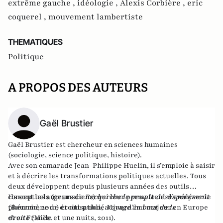
extrême gauche ,
idéologie ,
Alexis Corbière ,
eric
coquerel ,
mouvement lambertiste
THEMATIQUES
Politique
A PROPOS DES AUTEURS
Gaël Brustier
Gaël Brustier est chercheur en sciences humaines
(sociologie, science politique, histoire).
Avec son camarade Jean-Philippe Huelin, il s’emploie à saisir
et à décrire les transformations politiques actuelles. Tous
deux développent depuis plusieurs années des outils
conceptuels (gramsciens) qui leur permettent d’analyser le
Ils sont les auteurs de
Recherche le peuple désespérément
phénomène de droitisation, aujourd’hui majeur en Europe
(Bourrin, 2010) et ont publié
Voyage au bout de la
et en France.
droite
(Mille et une nuits, 2011).