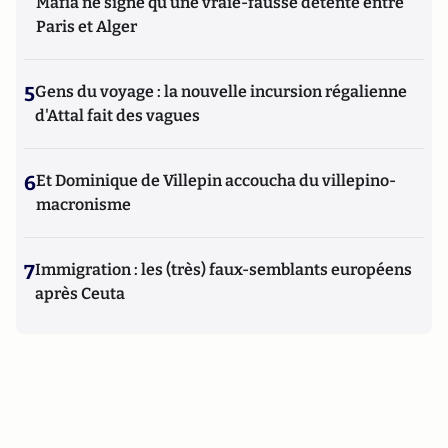
Mafia ne signe qu’une vraie-fausse détente entre
Paris et Alger
5
Gens du voyage : la nouvelle incursion régalienne
d'Attal fait des vagues
6
Et Dominique de Villepin accoucha du villepino-
macronisme
7
Immigration : les (très) faux-semblants européens
après Ceuta