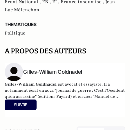
Front National ,
FN ,
FI ,
France insoumise ,
Jean-
Luc Mélenchon
THEMATIQUES
Politique
A PROPOS DES AUTEURS
Gilles-William Goldnadel
Gilles-William Goldnadel
est avocat et essayiste. Il a
notamment écrit en 2024 "Journal de guerre : C'est l'Occident
qu'on assassine" (éditions Fayard) et en 2021 "Manuel de
résistance au fascisme d'extrême-gauche" (Les Nouvelles
SUIVRE
éditions de Passy).