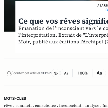
A LA U
B
Ce que vos rêves signifi
Émanation de l’inconscient vers le co
l’interprétation. Extrait de "L’interp
Moir, publié aux éditions l'Archipel (2
Aa
100%
Écoutez cet article
0:00min
Aa
MOTS-CLES
rêve ,
sommeil ,
conscience ,
inconscient ,
analyse ,
Im