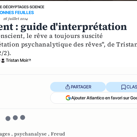
NE
›
DÉCRYPTAGES
›
SCIENCE
ONNES FEUILLES
26 juillet 2014
ent : guide d'interprétation
nscient, le rêve a toujours suscité
rétation psychanalytique des rêves", de Trista
/2).
Tristan Moir
PARTAGER
CLAS
Ajouter Atlantico en favori sur Go
ages ,
psychanalyse ,
Freud