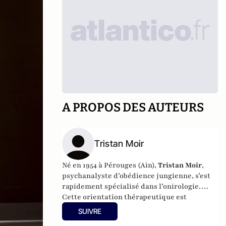
A PROPOS DES AUTEURS
Tristan Moir
Né en 1954 à Pérouges (Ain),
Tristan Moir
,
psychanalyste d’obédience jungienne, s’est
rapidement spécialisé dans l’onirologie.
Cette orientation thérapeutique est
l’aboutissement d’une longue étude du rêve,
SUIVRE
de la symbolique universelle, de la