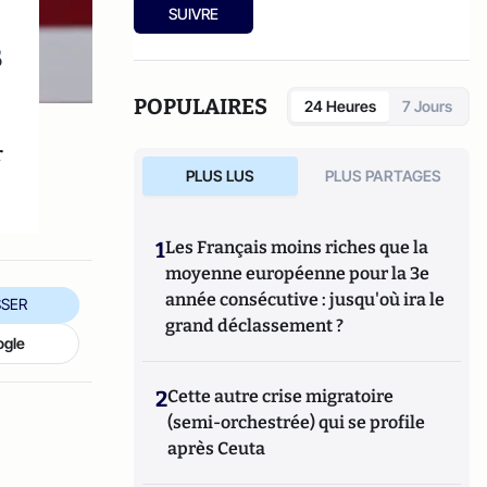
cohabitation est-elle possible ?
" (2012).
SUIVRE
s
POPULAIRES
24 Heures
7 Jours
r
PLUS LUS
PLUS PARTAGES
1
Les Français moins riches que la
moyenne européenne pour la 3e
année consécutive : jusqu'où ira le
SER
grand déclassement ?
ogle
2
Cette autre crise migratoire
(semi-orchestrée) qui se profile
après Ceuta