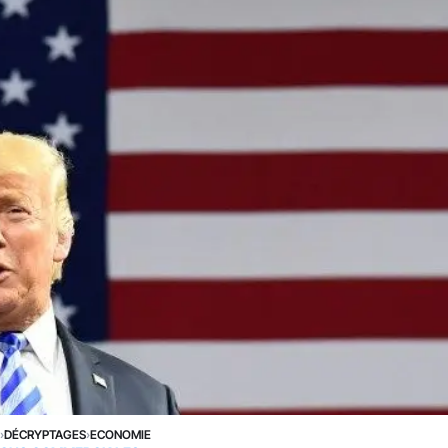
E
›
DÉCRYPTAGES
›
ECONOMIE