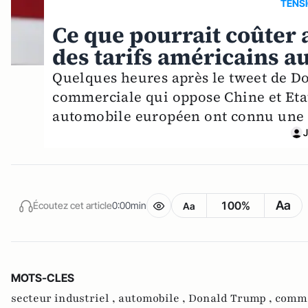
TENS
Ce que pourrait coûter
des tarifs américains 
Quelques heures après le tweet de D
commerciale qui oppose Chine et Etats
automobile européen ont connu une 
J
Aa
100%
Écoutez cet article
0:00min
Aa
MOTS-CLES
secteur industriel ,
automobile ,
Donald Trump ,
comm