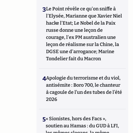
3
Le Point révèle ce qu'on sniffe à
l'Elysée, Marianne que Xavier Niel
hacke l'Etat; Le Nobel de la Paix
russe donne une leçon de
courage, l'ex PM australien une
leçon de réalisme sur la Chine, la
DGSE une d'arrogance; Marine
Tondelier fait du Macron
4
Apologie du terrorisme et du viol,
antisémite : Boro 700, le chanteur
à cagoule de l’un des tubes de l’été
2026
5
« Sionistes, hors des Facs »,
soutien au Hamas : du GUD à LFI,
les mêmes slogans, la même