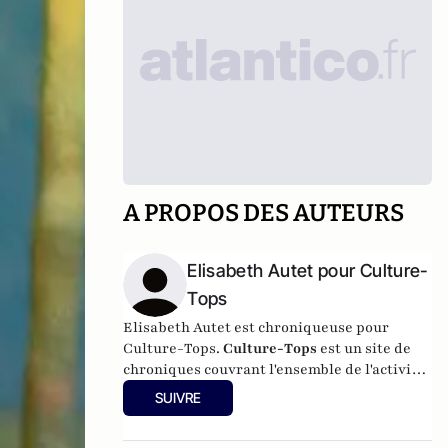
A PROPOS DES AUTEURS
Elisabeth Autet pour Culture-
Tops
Elisabeth Autet est chroniqueuse pour
Culture-Tops.
Culture-Tops
est un site de
chroniques couvrant l'ensemble de l'activité
culturelle (théâtre, One Man Shows, opéras,
SUIVRE
ballets, spectacles divers, cinéma, expos,
livres, etc.).