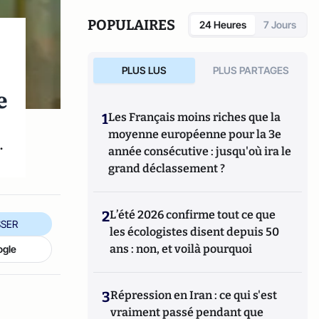
POPULAIRES
24 Heures
7 Jours
PLUS LUS
PLUS PARTAGES
e
1
Les Français moins riches que la
moyenne européenne pour la 3e
.
année consécutive : jusqu'où ira le
grand déclassement ?
2
L’été 2026 confirme tout ce que
SER
les écologistes disent depuis 50
ans : non, et voilà pourquoi
ogle
3
Répression en Iran : ce qui s'est
vraiment passé pendant que