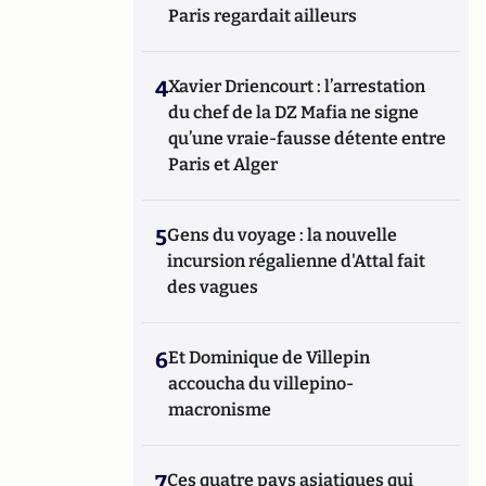
Paris regardait ailleurs
4
Xavier Driencourt : l’arrestation
du chef de la DZ Mafia ne signe
qu’une vraie-fausse détente entre
Paris et Alger
5
Gens du voyage : la nouvelle
incursion régalienne d'Attal fait
des vagues
6
Et Dominique de Villepin
accoucha du villepino-
macronisme
7
Ces quatre pays asiatiques qui