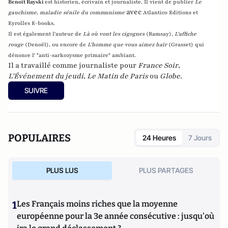
Benoît Rayski
est historien, écrivain et journaliste. Il vient de publier
Le
avec
gauchisme, maladie sénile du communisme
Atlantico Editions et
Eyrolles E-books.
Il est également l'auteur de
Là où vont les cigognes
(Ramsay),
L'affiche
rouge
(Denoël), ou encore de
L'homme que vous aimez haïr
(Grasset)
qui
dénonce l' "anti-sarkozysme primaire" ambiant.
Il a travaillé comme journaliste pour
France Soir
,
L'Événement du jeudi
,
Le Matin de Paris
ou
Globe
.
SUIVRE
POPULAIRES
24 Heures
7 Jours
PLUS LUS
PLUS PARTAGES
1
Les Français moins riches que la moyenne
européenne pour la 3e année consécutive : jusqu'où