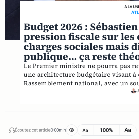
A LA UN
AT
Budget 2026 : Sébastien
pression fiscale sur les
charges sociales mais 
publique… ça reste thé
Le Premier ministre ne pourra pas re
une architecture budgétaire visant à o
Rassemblement national, avec un sou
J
Aa
100%
Écoutez cet article
0:00min
Aa