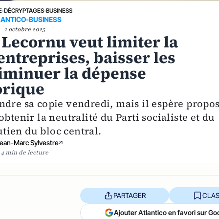
E
›
DÉCRYPTAGES
›
BUSINESS
LANTICO-BUSINESS
1 octobre 2025
 Lecornu veut limiter la
 entreprises, baisser les
diminuer la dépense
orique
ndre sa copie vendredi, mais il espère propo
btenir la neutralité du Parti socialiste et du
tien du bloc central.
ean-Marc Sylvestre
4 min de lecture
PARTAGER
CLAS
Ajouter Atlantico en favori sur Go