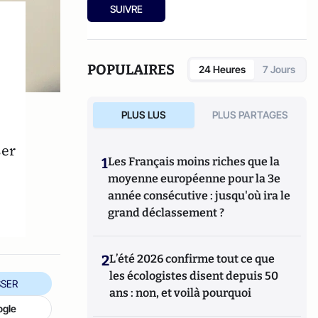
SUIVRE
POPULAIRES
24 Heures
7 Jours
PLUS LUS
PLUS PARTAGES
ser
1
Les Français moins riches que la
moyenne européenne pour la 3e
année consécutive : jusqu'où ira le
grand déclassement ?
2
L’été 2026 confirme tout ce que
les écologistes disent depuis 50
SER
ans : non, et voilà pourquoi
ogle