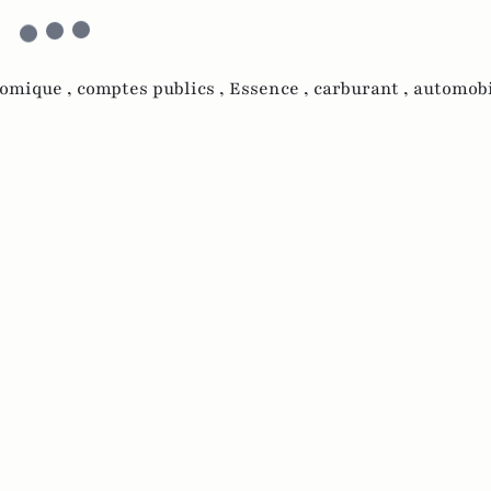
nomique ,
comptes publics ,
Essence ,
carburant ,
automobi