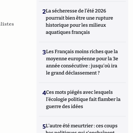
2
La sécheresse de l’été 2026
pourrait bien être une rupture
listes
historique pour les milieux
aquatiques français
3
Les Français moins riches que la
moyenne européenne pour la 3e
année consécutive : jusqu'où ira
le grand déclassement ?
4
Ces mots piégés avec lesquels
l’écologie politique fait flamber la
guerre des idées
5
L'autre été meurtrier : ces coups
bas politiques qui s'enchaînent