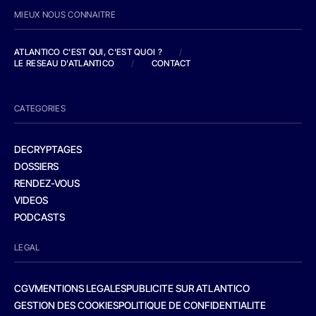
MIEUX NOUS CONNAITRE
ATLANTICO C'EST QUI, C'EST QUOI ?
/
LE RESEAU D'ATLANTICO
/
CONTACT
CATEGORIES
DECRYPTAGES
DOSSIERS
RENDEZ-VOUS
VIDEOS
PODCASTS
LEGAL
CGV
MENTIONS LEGALES
PUBLICITE SUR ATLANTICO
GESTION DES COOKIES
POLITIQUE DE CONFIDENTIALITE