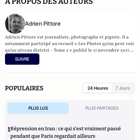
A PROPOS DES AUTEURS
Adrien Pittore
Adrien Pittore est journaliste, photographe et pigiste. Il a
notamment participé au recueil «
Les Photos qu’on peut voir
qu’au niveau district – Tome 2
» publié le 17 novembre 2017
aux éditions Petit à Petit.
SUIVRE
POPULAIRES
24 Heures
7 Jours
PLUS LUS
PLUS PARTAGES
1
Répression en Iran : ce qui s'est vraiment passé
pendant que Paris regardait ailleurs