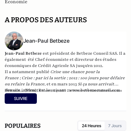
Economie
A PROPOS DES AUTEURS
Jean-Paul Betbeze
Jean-Paul Betbeze
est président de Betbeze Conseil SAS. Il a
également été Chef économiste et directeur des études
économiques de Crédit Agricole SA jusqu'en 2012.
Il a notamment publié
Crise une chance pour la
France
;
Crise : par ici la sortie
;
2012 : 100 jours pour défaire
ou refaire la France
, et en mars 2013
Si ça nous arrivait
demain...
Son site internet est le suivant :
(Plon). En
www.betbezeconseil.com
2016, il publie
La Guerre des Mondialisations
, aux
et en 2017 "La France, ce malade imaginaire"
éditions
Economica
SUIVRE
chez le même éditeur.
POPULAIRES
24 Heures
7 Jours