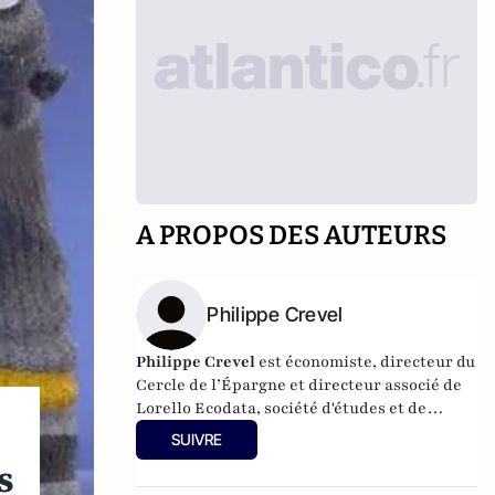
A PROPOS DES AUTEURS
Philippe Crevel
Philippe Crevel
est économiste, directeur du
Cercle de l’Épargne et directeur associé de
Lorello Ecodata
, société d'études et de
conseils en stratégies économiques.
SUIVRE
s