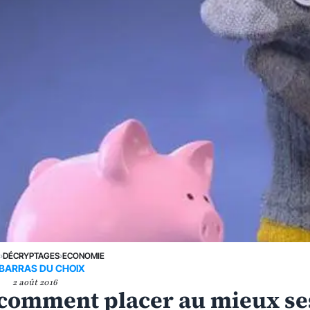
E
›
DÉCRYPTAGES
›
ECONOMIE
BARRAS DU CHOIX
2 août 2016
: comment placer au mieux se