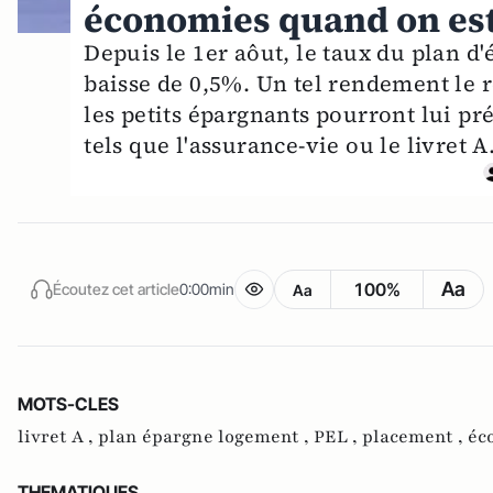
économies quand on est
Depuis le 1er aôut, le taux du plan d
baisse de 0,5%. Un tel rendement le 
les petits épargnants pourront lui pr
tels que l'assurance-vie ou le livret A
Aa
100%
Écoutez cet article
0:00min
Aa
MOTS-CLES
livret A ,
plan épargne logement ,
PEL ,
placement ,
éc
THEMATIQUES