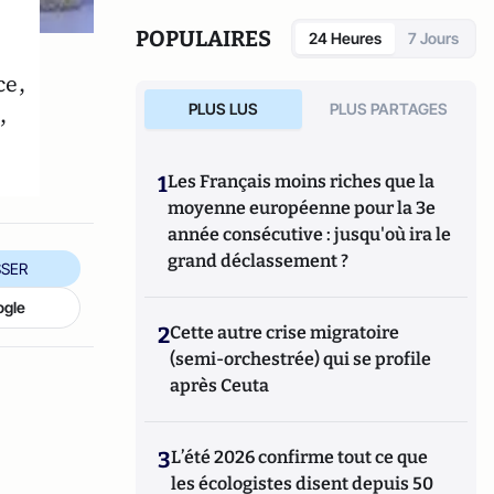
POPULAIRES
24 Heures
7 Jours
ce,
PLUS LUS
PLUS PARTAGES
,
1
Les Français moins riches que la
moyenne européenne pour la 3e
année consécutive : jusqu'où ira le
grand déclassement ?
SER
ogle
2
Cette autre crise migratoire
(semi-orchestrée) qui se profile
après Ceuta
3
L’été 2026 confirme tout ce que
les écologistes disent depuis 50