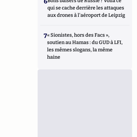
6
Bons baisers de Russie ? Voilà ce
qui se cache derrière les attaques
aux drones à l'aéroport de Leipzig
7
« Sionistes, hors des Facs »,
soutien au Hamas : du GUD à LFI,
les mêmes slogans, la même
haine