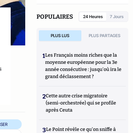
POPULAIRES
24 Heures
7 Jours
PLUS LUS
PLUS PARTAGES
1
Les Français moins riches que la
moyenne européenne pour la 3e
s
année consécutive : jusqu'où ira le
grand déclassement ?
2
Cette autre crise migratoire
(semi-orchestrée) qui se profile
après Ceuta
SER
3
Le Point révèle ce qu'on sniffe à