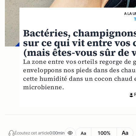
A LA U
Bactéries, champignons e
sur ce qui vit entre vos 
(mais êtes-vous sûr de v
La zone entre vos orteils regorge de 
enveloppons nos pieds dans des chau
cette humidité dans un cocon chaud e
microbienne.
Aa
100%
Écoutez cet article
0:00min
Aa