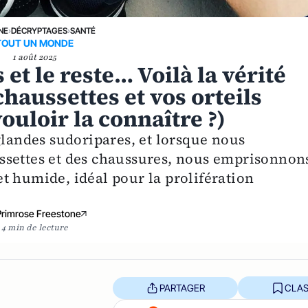
NE
›
DÉCRYPTAGES
›
SANTÉ
TOUT UN MONDE
1 août 2025
t le reste… Voilà la vérité
chaussettes et vos orteils
ouloir la connaître ?)
glandes sudoripares, et lorsque nous
ssettes et des chaussures, nous emprisonnon
t humide, idéal pour la prolifération
Primrose Freestone
4 min de lecture
PARTAGER
CLAS