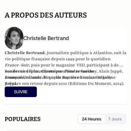
A PROPOS DES AUTEURS
Christelle Bertrand
Christelle Bertrand
, journaliste politique à Atlantico, suit la
vie politique française depuis 1999 pour le quotidien
France-Soir
, puis pour le magazine
VSD
, participant à de
nombreux déplacements avec Nicolas Sarkozy, Alain Juppé,
Son dernier livre,
Chronique d'une revanche
François Hollande, François Bayrou ou encore Ségolène
annoncée
,
raconte de quelle manière Nicolas Sarkozy
Royal.
prépare son retour depuis 2012 (Editions Du Moment, 2014).
SUIVRE
POPULAIRES
24 Heures
7 Jours