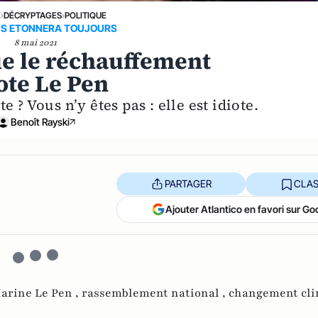
E
›
DÉCRYPTAGES
›
POLITIQUE
US ETONNERA TOUJOURS
8 mai 2021
e le réchauffement
ote Le Pen
e ? Vous n’y êtes pas : elle est idiote.
Benoît Rayski
PARTAGER
CLAS
Ajouter Atlantico en favori sur Go
arine Le Pen ,
rassemblement national ,
changement cli