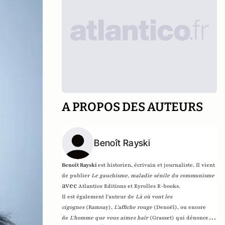
A PROPOS DES AUTEURS
Benoît Rayski
Benoît Rayski
est historien, écrivain et journaliste. Il vient
de publier
Le gauchisme, maladie sénile du communisme
avec
Atlantico Editions et Eyrolles E-books.
Il est également l'auteur de
Là où vont les
cigognes
(Ramsay),
L'affiche rouge
(Denoël), ou encore
de
L'homme que vous aimez haïr
(Grasset)
qui dénonce l'