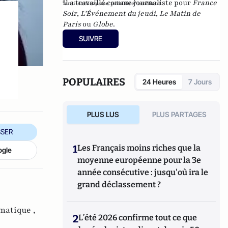
Il a travaillé comme journaliste pour
France
"anti-sarkozysme primaire" ambiant.
Soir
,
L'Événement du jeudi
,
Le Matin de
Paris
ou
Globe
.
SUIVRE
POPULAIRES
24 Heures
7 Jours
PLUS LUS
PLUS PARTAGES
SER
1
Les Français moins riches que la
ogle
moyenne européenne pour la 3e
année consécutive : jusqu'où ira le
grand déclassement ?
matique ,
2
L’été 2026 confirme tout ce que