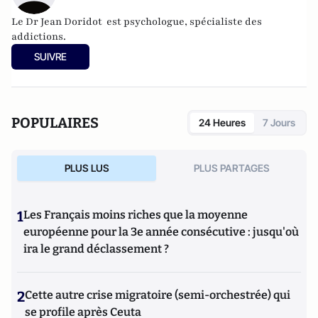
Le Dr Jean Doridot
est psychologue, spécialiste des
addictions.
SUIVRE
POPULAIRES
24 Heures
7 Jours
PLUS LUS
PLUS PARTAGES
1
Les Français moins riches que la moyenne
européenne pour la 3e année consécutive : jusqu'où
ira le grand déclassement ?
2
Cette autre crise migratoire (semi-orchestrée) qui
se profile après Ceuta