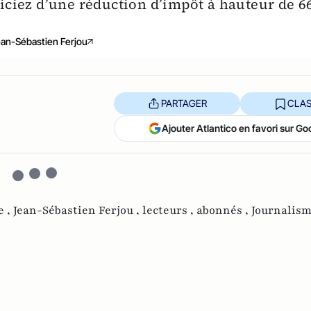
éficiez d’une réduction d’impôt à hauteur de 
an-Sébastien Ferjou
PARTAGER
CLAS
Ajouter Atlantico en favori sur Go
e ,
Jean-Sébastien Ferjou ,
lecteurs ,
abonnés ,
Journalis