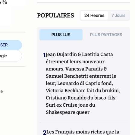
66%
POPULAIRES
24 Heures
7 Jours
PLUS LUS
PLUS PARTAGES
SER
1
Jean Dujardin & Laetitia Casta
ogle
étrennent leurs nouveaux
amours, Vanessa Paradis &
Samuel Benchetrit enterrent le
leur; Leonardo di Caprio fond,
Victoria Beckham fait du brukini,
me
Cristiano Ronaldo du bisco-fils;
Suri ex Cruise joue du
Shakespeare queer
2
Les Français moins riches que la