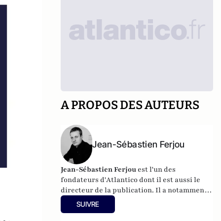
A PROPOS DES AUTEURS
Jean-Sébastien Ferjou
Jean-Sébastien Ferjou
est l'un des
fondateurs d'
Atlantico
dont il est aussi le
directeur de la publication. Il a notamment
travaillé à LCI, pour TF1 et fait de la
SUIVRE
production télévisuelle.