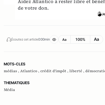
Aidez Atlantico à rester libre et bén
de votre don.
Je
Aa
100%
Écoutez cet article
0:00min
Aa
MOTS-CLES
médias ,
Atlantico ,
crédit d'impôt ,
liberté ,
démocrati
THEMATIQUES
Média