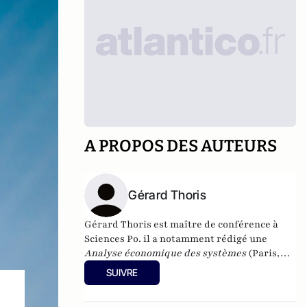
A PROPOS DES AUTEURS
Gérard Thoris
Gérard Thoris est maître de conférence à
Sciences Po. il a notamment rédigé une
Analyse économique des systèmes
(Paris,
Armand Colin, 1997), contribue au Rapport
SUIVRE
Antheios et publie régulièrement des
articles en matière de politique économique