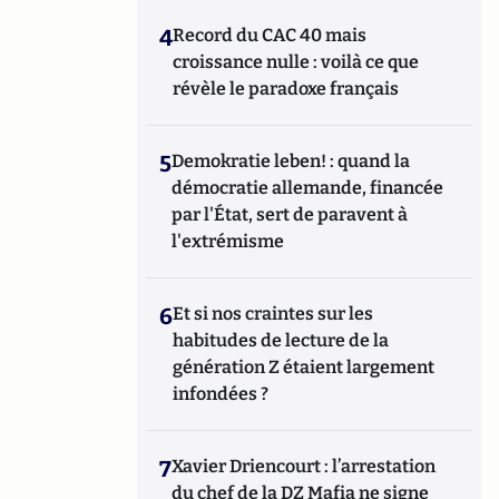
4
Record du CAC 40 mais
croissance nulle : voilà ce que
révèle le paradoxe français
5
Demokratie leben! : quand la
démocratie allemande, financée
par l'État, sert de paravent à
l'extrémisme
6
Et si nos craintes sur les
habitudes de lecture de la
génération Z étaient largement
infondées ?
7
Xavier Driencourt : l’arrestation
du chef de la DZ Mafia ne signe