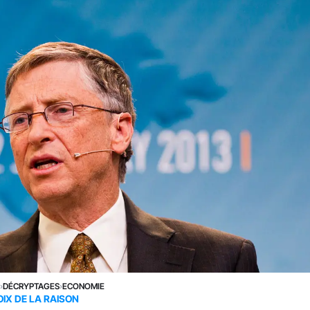
E
›
DÉCRYPTAGES
›
ECONOMIE
OIX DE LA RAISON