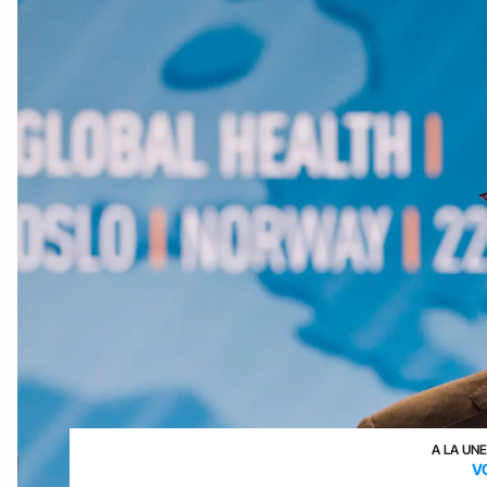
A LA UN
V