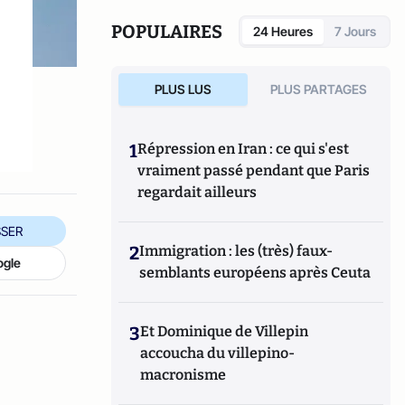
et sociale (
Sociétal
,
Revue française des
finances publiques
…).
POPULAIRES
24 Heures
7 Jours
PLUS LUS
PLUS PARTAGES
1
Répression en Iran : ce qui s'est
vraiment passé pendant que Paris
regardait ailleurs
SER
2
Immigration : les (très) faux-
ogle
semblants européens après Ceuta
3
Et Dominique de Villepin
accoucha du villepino-
macronisme