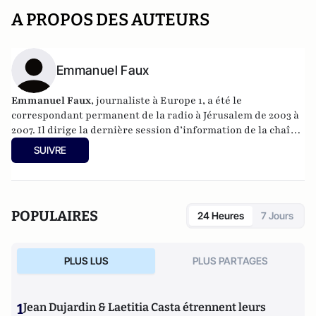
A PROPOS DES AUTEURS
Emmanuel Faux
Emmanuel Faux
, journaliste à Europe 1, a été le
correspondant permanent de la radio à Jérusalem de 2003 à
2007. Il dirige la dernière session d’information de la chaîne,
« Europe Nuit ». Il a publié
Le Nouvel Israël
(Seuil, 2008),
SUIVRE
ainsi qu’une enquête sur les réseaux d’extrême droite de
François Mitterrand,
La Main droite de Dieu
(avec Thomas
Legrand et Gilles Perez, Seuil, 1994).
POPULAIRES
24 Heures
7 Jours
PLUS LUS
PLUS PARTAGES
1
Jean Dujardin & Laetitia Casta étrennent leurs