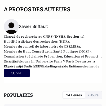
A PROPOS DES AUTEURS
Xavier Briffault
Chargé de recherche au CNRS (
INSHS
,
Section 35
)
.
Habilité à diriger des recherches (HDR).
Membre du conseil de laboratoire du CERMES3.
Membre du Haut Conseil de la Santé Publique (
HCSP
),
Commission Spécialisée Prévention, Education et Promotion
de la Santé.
Chargé de cours à l’Université Paris V Paris Descartes, à
Expert auprès de la HAS, de l’Agence de la Biomédecine, de
l’Université Paris VIII Vincennes-Saint Denis.
la MILDT, de l’ANR, d’Universcience.
SUIVRE
POPULAIRES
24 Heures
7 Jours