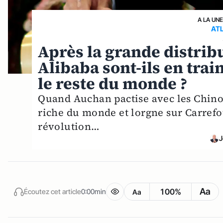
A LA UN
AT
Après la grande distrib
Alibaba sont-ils en trai
le reste du monde ?
Quand Auchan pactise avec les Chinoi
riche du monde et lorgne sur Carrefou
révolution…
J
Aa
100%
Écoutez cet article
0:00min
Aa