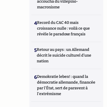
accoucha du villepino-
macronisme
4
Record du CAC 40 mais
croissance nulle : voilà ce que
révèle le paradoxe français
5
Retour au pays : un Allemand
décrit le suicide culturel d’une
nation
6
Demokratie leben! : quand la
démocratie allemande, financée
par l'État, sert de paravent à
l'extrémisme