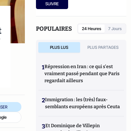
SUIVRE
t
POPULAIRES
24 Heures
7 Jours
r
PLUS LUS
PLUS PARTAGES
1
Répression en Iran : ce qui s'est
vraiment passé pendant que Paris
regardait ailleurs
2
Immigration : les (très) faux-
semblants européens après Ceuta
SER
ogle
3
Et Dominique de Villepin