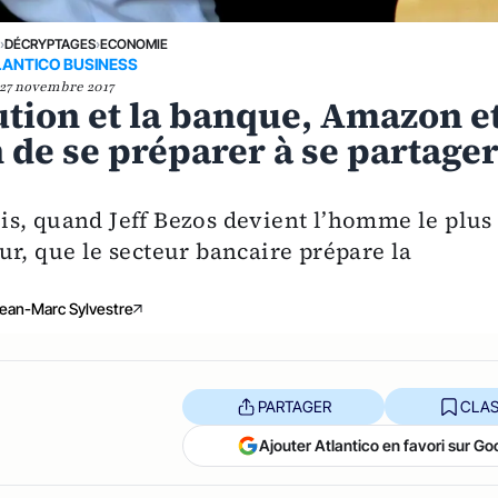
E
›
DÉCRYPTAGES
›
ECONOMIE
LANTICO BUSINESS
27 novembre 2017
ution et la banque, Amazon e
n de se préparer à se partage
s, quand Jeff Bezos devient l’homme le plus
r, que le secteur bancaire prépare la
ean-Marc Sylvestre
PARTAGER
CLAS
Ajouter Atlantico en favori sur Go