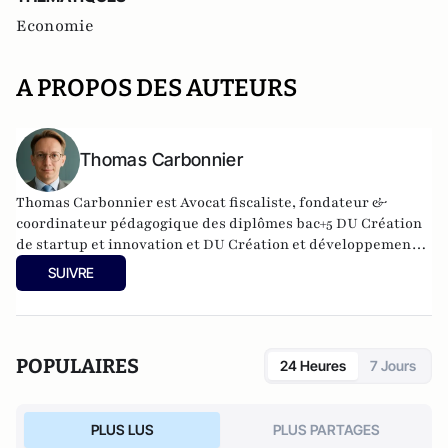
Economie
A PROPOS DES AUTEURS
Thomas Carbonnier
Thomas Carbonnier est Avocat fiscaliste, fondateur &
coordinateur pédagogique des diplômes bac+5 DU Création
de startup et innovation et DU Création et développement
de structures en santé à l'Université Paris Cité. Il est
SUIVRE
également Président de l'UNPI 95, une association de
propriétaires qui intervient dans le Val d'Oise.
POPULAIRES
24 Heures
7 Jours
PLUS LUS
PLUS PARTAGES