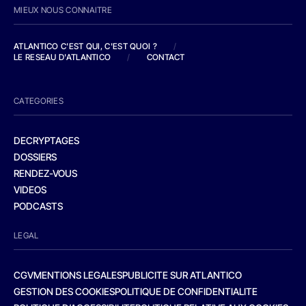
MIEUX NOUS CONNAITRE
ATLANTICO C'EST QUI, C'EST QUOI ?
/
LE RESEAU D'ATLANTICO
/
CONTACT
CATEGORIES
DECRYPTAGES
DOSSIERS
RENDEZ-VOUS
VIDEOS
PODCASTS
LEGAL
CGV
MENTIONS LEGALES
PUBLICITE SUR ATLANTICO
GESTION DES COOKIES
POLITIQUE DE CONFIDENTIALITE