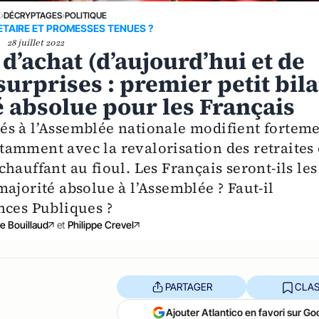
E
›
DÉCRYPTAGES
›
POLITIQUE
ETAIRE ET PROMESSES TENUES ?
28 juillet 2022
’achat (d’aujourd’hui et de
surprises : premier petit bil
é absolue pour les Français
és à l’Assemblée nationale modifient fortem
amment avec la revalorisation des retraites
hauffant au fioul. Les Français seront-ils les
ajorité absolue à l’Assemblée ? Faut-il
nces Publiques ?
e Bouillaud
et
Philippe Crevel
PARTAGER
CLAS
Ajouter Atlantico en favori sur Go