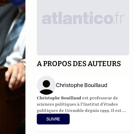
A PROPOS DES AUTEURS
Christophe Bouillaud
Christophe Bouillaud
est professeur de
sciences politiques à l’Institut d’études
politiques de Grenoble depuis 1999. Il est
spécialiste à la fois de la vie politique
SUIVRE
italienne, et de la vie politique européenne,
en particulier sous l’angle des partis.