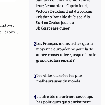
Samuel Benchetrit enterrent le
leur; Leonardo di Caprio fond,
Victoria Beckham fait du brukini,
Cristiano Ronaldo du bisco-fils;
Suri ex Cruise joue du
elative ,
Shakespeare queer
e ,
droite ,
2
Les Français moins riches que la
moyenne européenne pour la 3e
année consécutive : jusqu'où ira le
grand déclassement ?
3
Les villes classées les plus
malheureuses du monde
4
L'autre été meurtrier : ces coups
bas politiques qui s'enchaînent