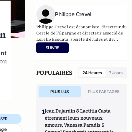
Philippe Crevel
Philippe Crevel
est économiste, directeur du
an
Cercle de l’Épargne et directeur associé de
Lorello Ecodata
, société d'études et de
conseils en stratégies économiques.
SUIVRE
ent
 ou
POPULAIRES
24 Heures
7 Jours
PLUS LUS
PLUS PARTAGES
1
Jean Dujardin & Laetitia Casta
étrennent leurs nouveaux
SER
amours, Vanessa Paradis &
ogle