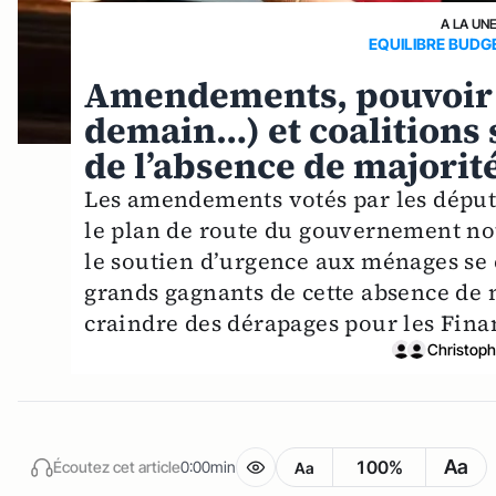
A LA UN
EQUILIBRE BUDG
Amendements, pouvoir d
demain…) et coalitions 
de l’absence de majorit
Les amendements votés par les déput
le plan de route du gouvernement not
le soutien d’urgence aux ménages se c
grands gagnants de cette absence de m
craindre des dérapages pour les Fina
Christoph
Aa
100%
Écoutez cet article
0:00min
Aa